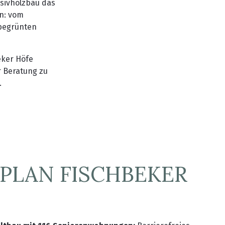
sivholzbau das
n: vom
begrünten
eker Höfe
er Beratung zu
.
PLAN FISCHBEKER