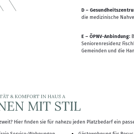
D – Gesundheitszentru
die medizinische Nahve
E – ÖPNV-Anbindung:
B
Seniorenresidenz Fisch
Gemeinden und die Ham
TÄT & KOMFORT IN HAUS A
EN MIT STIL
 zweit? Hier finden sie für nahezu jeden Platzbedarf ein pas
efreie Service-Wohnungen
Gästewohnung für Besuc