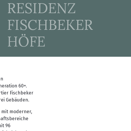
RESIDENZ
FISCHBEKER
HÖFE
en
eration 60+.
tier Fischbeker
rei Gebäuden.
 mit moderner,
haftsbereiche
it 96