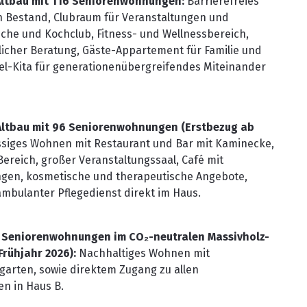
 Altbau mit 116 Seniorenwohnungen:
Barrierefreies
 Bestand, Clubraum für Veranstaltungen und
üche und Kochclub, Fitness- und Wellnessbereich,
licher Beratung, Gäste-Appartement für Familie und
bel-Kita für generationenübergreifendes Miteinander
 Altbau mit 96 Seniorenwohnungen (Erstbezug ab
ssiges Wohnen mit Restaurant und Bar mit Kaminecke,
eich, großer Veranstaltungssaal, Café mit
ngen, kosmetische und therapeutische Angebote,
ambulanter Pflegedienst direkt im Haus.
 Seniorenwohnungen im CO₂-neutralen Massivholz-
rühjahr 2026):
Nachhaltiges Wohnen mit
arten, sowie direktem Zugang zu allen
n in Haus B.