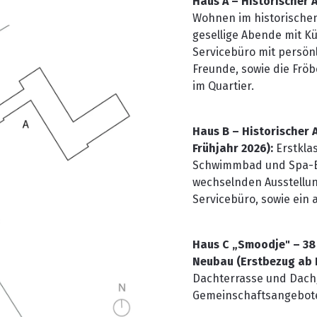
Haus A – Historischer
Wohnen im historischen
gesellige Abende mit K
Servicebüro mit persön
Freunde, sowie die Frö
im Quartier.
Haus B – Historischer
Frühjahr 2026):
Erstkla
Schwimmbad und Spa-Ber
wechselnden Ausstellu
Servicebüro, sowie ein 
Haus C „Smoodje" – 38
Neubau (Erstbezug ab F
Dachterrasse und Dachg
Gemeinschaftsangebote